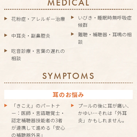
MEDICAL
いびき・睡眠時無呼吸症
花粉症・アレルギー治療
候群
難聴・補聴器・耳鳴の相
中耳炎・副鼻腔炎
談
吃音診療・言葉の遅れの
相談
SYMPTOMS
耳のお悩み
「きこえ」のパートナ
プールの後に耳が痛い、
ー：医師・言語聴覚士・
かゆい…それは「外耳
認定補聴器技能者の3者
炎」かもしれません。
が連携して進める「安心
の補聴器外来」