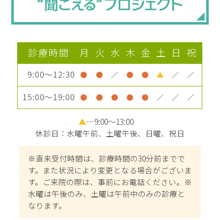
診療時間
月
火
水
木
金
土
日
祝
9:00～12:30
●
●
／
●
●
▲
／
／
15:00～19:00
●
●
●
●
●
／
／
／
▲
…9:00～13:00
休診日：水曜午前、土曜午後、日曜、祝日
※直来受付時間は、診療時間の30分前までで
す。また状況により変更となる場合がございま
す。ご来院の際は、事前にお電話ください。※
水曜は午後のみ、土曜は午前中のみの診療と
なります。