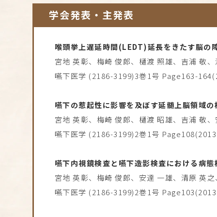
学会発表・主発表
喉頭挙上遅延時間(LEDT)延長をきたす
脳の
宮地 英彰、梅崎 俊郎、樋渡 照雄、吉浦 敬、
嚥下医学 (2186-3199)3巻1号 Page163-164(2
嚥下の惹起性に影響を及ぼす
延髄上脳領域の
宮地 英彰、梅崎 俊郎、樋渡 昭雄、吉浦 敬、
嚥下医学 (2186-3199)2巻1号 Page108(2013.
嚥下内視鏡検査と嚥下造影検査における
病態
宮地 英彰、梅崎 俊郎、安達 一雄、清原 英之
嚥下医学 (2186-3199)2巻1号 Page103(2013.