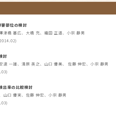
障害部位の検討
澤津橋 基広、大橋 充、織田 正道、小宗 静男
014.02)
検討
安達 一雄、清原 英之、山口 優美、 佐藤 伸宏、小宗 静男
03)
検出率の比較検討
、山口 優実、佐藤 伸宏、小宗 静男
03)