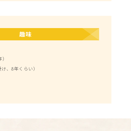
趣味
年）
受け、8年くらい）