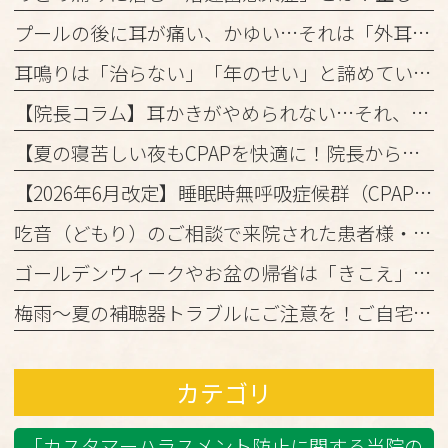
プールの後に耳が痛い、かゆい…それは「外耳炎」かもしれません。
耳鳴りは「治らない」「年のせい」と諦めていませんか？
【院長コラム】耳かきがやめられない…それ、「かゆみの悪循環」かもしれません！
【夏の寝苦しい夜もCPAPを快適に！院長からの3つのアドバイス】
【2026年6月改定】睡眠時無呼吸症候群（CPAP治療）の保険ルール変更と当院からのお知らせ
吃音（どもり）のご相談で来院された患者様・ご家族の皆様へ
ゴールデンウィークやお盆の帰省は「きこえ」のチェックのチャンス！難聴と認知機能の関係について
梅雨～夏の補聴器トラブルにご注意を！ご自宅でのケアと定期メンテナンスのお願い
カテゴリ
「カスタマーハラスメント防止に関する当院の