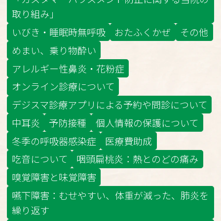
取り組み」
いびき・睡眠時無呼吸
おたふくかぜ
その他
めまい、乗り物酔い
アレルギー性鼻炎・花粉症
オンライン診療について
デジスマ診療アプリによる予約や問診について
中耳炎
予防接種
個人情報の保護について
冬季の呼吸器感染症
医療費助成
吃音について
咽頭扁桃炎：熱とのどの痛み
嗅覚障害と味覚障害
嚥下障害：むせやすい、体重が減った、肺炎を
繰り返す