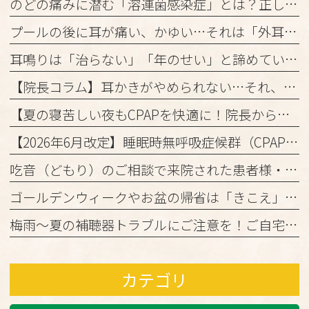
のどの痛みに潜む「溶連菌感染症」とは？正しく理解して、しっかり治しましょう
プールの後に耳が痛い、かゆい…それは「外耳炎」かもしれません。
耳鳴りは「治らない」「年のせい」と諦めていませんか？
【院長コラム】耳かきがやめられない…それ、「かゆみの悪循環」かもしれません！
【夏の寝苦しい夜もCPAPを快適に！院長からの3つのアドバイス】
【2026年6月改定】睡眠時無呼吸症候群（CPAP治療）の保険ルール変更と当院からのお知らせ
吃音（どもり）のご相談で来院された患者様・ご家族の皆様へ
ゴールデンウィークやお盆の帰省は「きこえ」のチェックのチャンス！難聴と認知機能の関係について
梅雨～夏の補聴器トラブルにご注意を！ご自宅でのケアと定期メンテナンスのお願い
カテゴリ