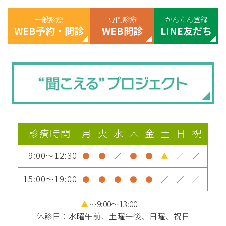
一般診療
専門診療
かんたん登録
WEB予約・問診
WEB問診
LINE友だち
診療時間
月
火
水
木
金
土
日
祝
9:00～12:30
●
●
／
●
●
▲
／
／
15:00～19:00
●
●
●
●
●
／
／
／
▲
…9:00～13:00
休診日：水曜午前、土曜午後、日曜、祝日