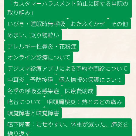
「カスタマーハラスメント防止に関する当院の
取り組み」
いびき・睡眠時無呼吸
おたふくかぜ
その他
めまい、乗り物酔い
アレルギー性鼻炎・花粉症
オンライン診療について
デジスマ診療アプリによる予約や問診について
中耳炎
予防接種
個人情報の保護について
冬季の呼吸器感染症
医療費助成
吃音について
咽頭扁桃炎：熱とのどの痛み
嗅覚障害と味覚障害
嚥下障害：むせやすい、体重が減った、肺炎を
繰り返す