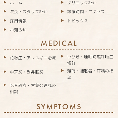
ホーム
クリニック紹介
院長・スタッフ紹介
診療時間・アクセス
採用情報
トピックス
お知らせ
MEDICAL
いびき・睡眠時無呼吸症
花粉症・アレルギー治療
候群
難聴・補聴器・耳鳴の相
中耳炎・副鼻腔炎
談
吃音診療・言葉の遅れの
相談
SYMPTOMS