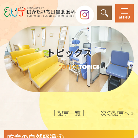
トピックス
TOPICS
TOPICS
│記事一覧│
次の記事へ »
吃音の自然経過①