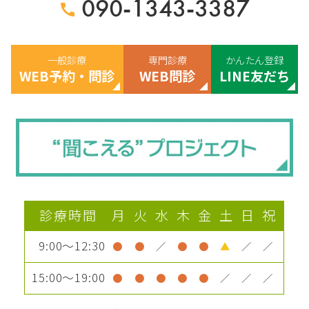
090-1343-3387
一般診療
専門診療
かんたん登録
WEB予約・問診
WEB問診
LINE友だち
診療時間
月
火
水
木
金
土
日
祝
9:00～12:30
●
●
／
●
●
▲
／
／
15:00～19:00
●
●
●
●
●
／
／
／