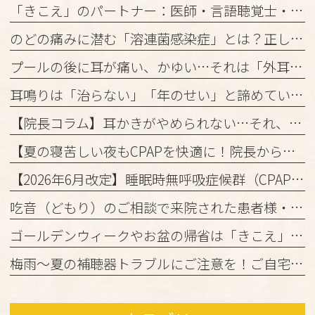
「きこえ」のパートナー：医師・言語聴覚士・認定補聴器技能者の3者が連携して進める「安心の補聴器外来」
のどの痛みに潜む「溶連菌感染症」とは？正しく理解して、しっかり治しましょう
プールの後に耳が痛い、かゆい…それは「外耳炎」かもしれません。
耳鳴りは「治らない」「年のせい」と諦めていませんか？
【院長コラム】耳かきがやめられない…それ、「かゆみの悪循環」かもしれません！
【夏の寝苦しい夜もCPAPを快適に！院長からの3つのアドバイス】
【2026年6月改定】睡眠時無呼吸症候群（CPAP治療）の保険ルール変更と当院からのお知らせ
吃音（どもり）のご相談で来院された患者様・ご家族の皆様へ
ゴールデンウィークやお盆の帰省は「きこえ」のチェックのチャンス！難聴と認知機能の関係について
梅雨～夏の補聴器トラブルにご注意を！ご自宅でのケアと定期メンテナンスのお願い