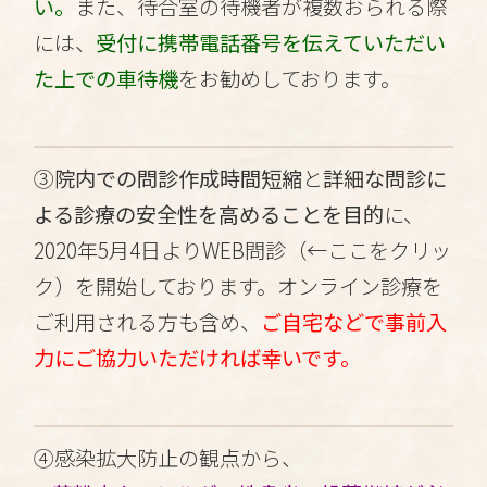
い。
また、待合室の待機者が複数おられる際
には、
受付に携帯電話番号を伝えていただい
た上での車待機
をお勧めしております。
③
院内での問診作成時間短縮
と
詳細な問診に
よる診療の安全性を高めることを目的
に、
2020年5月4日より
WEB問診（←ここをクリッ
ク）
を開始しております。オンライン診療を
ご利用される方も含め、
ご自宅などで事前入
力にご協力いただければ幸いです。
④感染拡大防止の観点から、