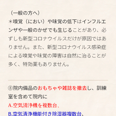
（一般の方へ）
＊
嗅覚（におい）や味覚の低下
は
インフルエ
ンザや一般のかぜでも生じる
ことがあり、必
ずしも新型コロナウイルスだけが原因ではあ
りません。また、新型コロナウイルス感染症
による嗅覚や味覚の障害は自然に治ることが
多く、特効薬もありません。
⑧
院内備品の
おもちゃや雑誌を撤去
し、訓練
室を含めて院内に
A.
空気清浄機
を複数台、
B.空気清浄機能付き除湿器複数台
、