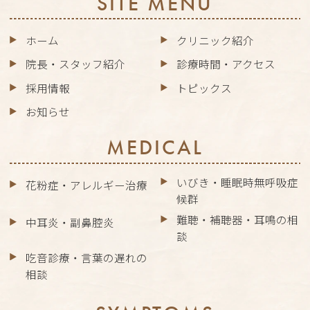
SITE MENU
ホーム
クリニック紹介
院長・スタッフ紹介
診療時間・アクセス
採用情報
トピックス
お知らせ
MEDICAL
いびき・睡眠時無呼吸症
花粉症・アレルギー治療
候群
難聴・補聴器・耳鳴の相
中耳炎・副鼻腔炎
談
吃音診療・言葉の遅れの
相談