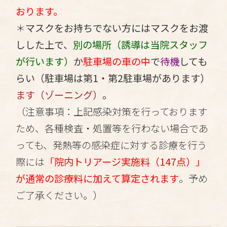
おります。
＊
マスクをお持ちでない方にはマスクをお渡
しした上で、
別の場所（誘導は当院スタッフ
が行います）
か
駐車場の車の中
で
待機
しても
らい（駐車場は第1・第2駐車場があります）
ます（ゾーニング）
。
（注意事項：上記感染対策を行っております
ため、各種検査・処置等を行わない場合であ
っても、発熱等の感染症に対する診療を行う
際には
「院内トリアージ実施料（147点）」
が通常の診療料に加えて算定されます
。予め
ご了承ください。）