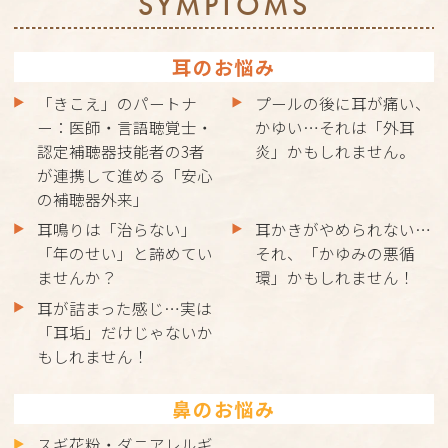
SYMPTOMS
耳のお悩み
「きこえ」のパートナ
プールの後に耳が痛い、
ー：医師・言語聴覚士・
かゆい…それは「外耳
認定補聴器技能者の3者
炎」かもしれません。
が連携して進める「安心
の補聴器外来」
耳鳴りは「治らない」
耳かきがやめられない…
「年のせい」と諦めてい
それ、「かゆみの悪循
ませんか？
環」かもしれません！
耳が詰まった感じ…実は
「耳垢」だけじゃないか
もしれません！
鼻のお悩み
スギ花粉・ダニアレルギ