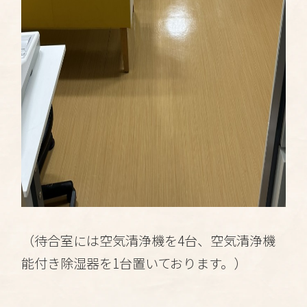
（待合室には
空気清浄機
を4台、空気清浄機
能付き除湿器を1台置いております。）