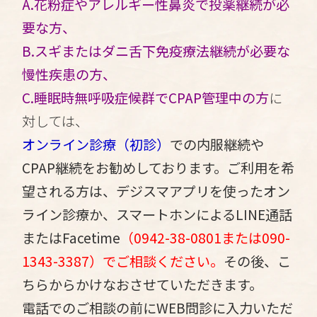
A.花粉症やアレルギー性鼻炎で投薬継続が必
要な方、
B.スギまたはダニ舌下免疫療法継続が必要な
慢性疾患の方、
C.睡眠時無呼吸症候群でCPAP管理中の方
に
対しては、
オンライン診療（初診）
での内服継続や
CPAP継続をお勧めしております。
ご利用を希
望される方は、デジスマアプリを使ったオン
ライン診療か、スマートホンによるLINE通話
またはFacetime
（0942-38-0801または090-
1343-3387）でご相談ください。
その後、こ
ちらからかけなおさせていただきます。
電話でのご相談の前にWEB問診に入力いただ