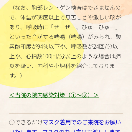
（なお、胸部レントゲン検査はできませんの
で、体温が38度以上で息苦しさや激しい咳が
あり、呼吸時に「ぜーぜー、ひゅーひゅー」
といった音がする喘鳴（喘鳴）がみられ、酸
素飽和度が94％以下や、呼吸数が24回/分以
上や、心拍数100回/分以上のような場合は肺
炎を疑い、内科や小児科を紹介しておりま
す。）
＜当院の院内感染対策（①～⑧）＞
①できるだけ
マスク着用でのご来院をお願い
いたします。マスクのない方はお渡しします