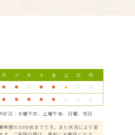
月
火
水
木
金
土
日
祝
●
●
／
●
●
▲
／
／
●
●
●
●
●
／
／
／
休診日：水曜午前、土曜午後、日曜、祝日
療時間の30分前までです。また状況により変
ます。ご来院の際は、事前にお電話くださ