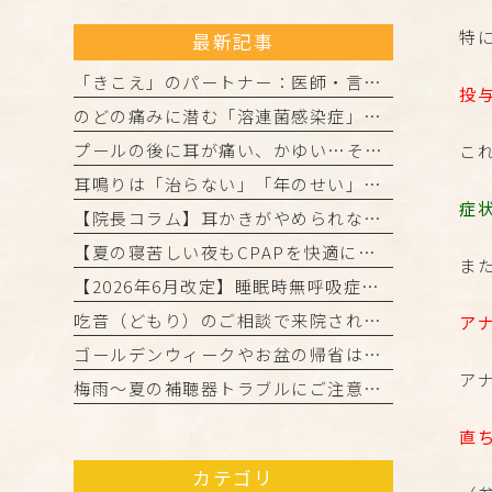
特
最新記事
「きこえ」のパートナー：医師・言語聴覚士・認定補聴器技能者の3者が連携して進める「安心の補聴器外来」
投
のどの痛みに潜む「溶連菌感染症」とは？正しく理解して、しっかり治しましょう
プールの後に耳が痛い、かゆい…それは「外耳炎」かもしれません。
こ
耳鳴りは「治らない」「年のせい」と諦めていませんか？
症
【院長コラム】耳かきがやめられない…それ、「かゆみの悪循環」かもしれません！
【夏の寝苦しい夜もCPAPを快適に！院長からの3つのアドバイス】
ま
【2026年6月改定】睡眠時無呼吸症候群（CPAP治療）の保険ルール変更と当院からのお知らせ
吃音（どもり）のご相談で来院された患者様・ご家族の皆様へ
ア
ゴールデンウィークやお盆の帰省は「きこえ」のチェックのチャンス！難聴と認知機能の関係について
ア
梅雨～夏の補聴器トラブルにご注意を！ご自宅でのケアと定期メンテナンスのお願い
直
カテゴリ