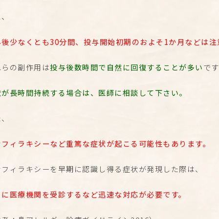
に、
与後少なくとも30分間、投与開始初期のおよそ1か月などは注
れらの副作用は
投与後数時間で自然に回復することが多い
で
状が長時間持続する場合は、医師に相談して下さい。
た、
ナフィラキシーなど重篤な症状が起こる可能性もあります。
ナフィラキシーを早期に認識し得る症状が発現した際は、
ちに医療機関を受診するなど迅速な対応が必要です。