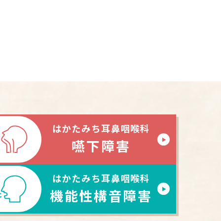
はかたみち耳鼻咽喉科
嚥下障害
はかたみち耳鼻咽喉科
機能性構音障害