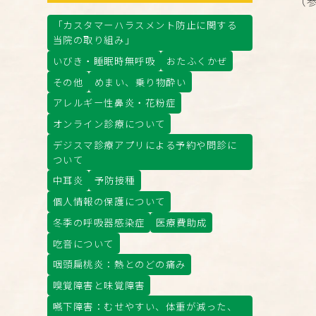
（
「カスタマーハラスメント防止に関する
当院の取り組み」
いびき・睡眠時無呼吸
おたふくかぜ
その他
めまい、乗り物酔い
アレルギー性鼻炎・花粉症
オンライン診療について
デジスマ診療アプリによる予約や問診に
ついて
中耳炎
予防接種
個人情報の保護について
冬季の呼吸器感染症
医療費助成
吃音について
咽頭扁桃炎：熱とのどの痛み
嗅覚障害と味覚障害
嚥下障害：むせやすい、体重が減った、