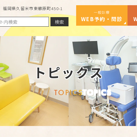
福岡県久留米市東櫛原町450-1
一般診療
WEB予約・問診
検索
トピックス
TOPICS
TOPICS