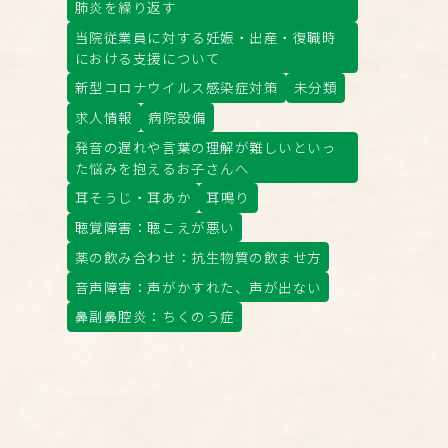
肺炎を繰り返す
当院従業員に対する妊娠・出産・復職時
における支援について
新型コロナウイルス感染症対策
未分類
求人情報
病院設備
発音の遅れや言葉の理解が難しいといっ
た悩みを抱えるお子さんへ
耳そうじ・耳あか
耳鳴り
聴覚障害：聴こえが悪い
薬の飲み合わせ：抗生物質の飲ませ方
音声障害：声がかすれた、声が出ない
鼻副鼻腔炎：ちくのう症