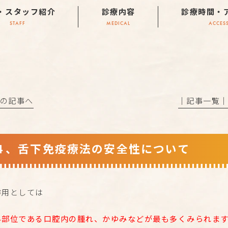
・スタッフ紹介
診療内容
診療時間・
STAFF
MEDICAL
ACCES
前の記事へ
│記事一覧
４、舌下免疫療法の安全性について
作用としては
与部位である口腔内の腫れ、かゆみなどが最も多くみられます