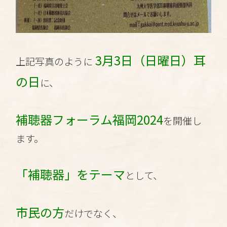
3月3日（日曜日）耳
上記写真のように
の日
に、
補聴器フォーラム福岡2024
を開催し
ます。
「補聴器」をテーマ
として、
市民の方
だけでなく、