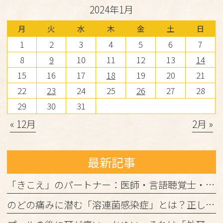
2024年1月
月
火
水
木
金
土
日
1
2
3
4
5
6
7
8
9
10
11
12
13
14
15
16
17
18
19
20
21
22
23
24
25
26
27
28
29
30
31
« 12月
2月 »
最新記事
「きこえ」のパートナー：医師・言語聴覚士・認定補聴器技能者の3者が連携して進める「安心の補聴器外来」
のどの痛みに潜む「溶連菌感染症」とは？正しく理解して、しっかり治しましょう