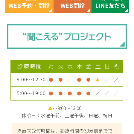
WEB予約・問診
WEB問診
LINE友だち
診療時間
月
火
水
木
金
土
日
祝
9:00～12:30
●
●
／
●
●
▲
／
／
15:00～19:00
●
●
●
●
●
／
／
／
▲
…9:00～13:00
休診日：水曜午前、土曜午後、日曜、祝日
※直来受付時間は、診療時間の30分前までで