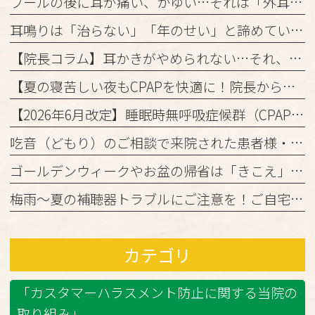
プールの後に耳が痛い、かゆい…それは「外耳炎」かもしれません。
耳鳴りは「治らない」「年のせい」と諦めていませんか？
【院長コラム】耳かきがやめられない…それ、「かゆみの悪循環」かもしれません！
【夏の寝苦しい夜もCPAPを快適に！院長からの3つのアドバイス】
【2026年6月改定】睡眠時無呼吸症候群（CPAP治療）の保険ルール変更と当院からのお知らせ
吃音（どもり）のご相談で来院された患者様・ご家族の皆様へ
ゴールデンウィークやお盆の帰省は「きこえ」のチェックのチャンス！難聴と認知機能の関係について
梅雨～夏の補聴器トラブルにご注意を！ご自宅でのケアと定期メンテナンスのお願い
カテゴリ
「カスタマーハラスメント防止に関する当院の
取り組み」