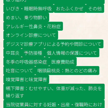
いびき・睡眠時無呼吸
おたふくかぜ
その他
めまい、乗り物酔い
アレルギー性鼻炎・花粉症
オンライン診療について
デジスマ診療アプリによる予約や問診について
中耳炎
予防接種
個人情報の保護について
冬季の呼吸器感染症
医療費助成
吃音について
咽頭扁桃炎：熱とのどの痛み
嗅覚障害と味覚障害
嚥下障害：むせやすい、体重が減った、肺炎を
繰り返す
当院従業員に対する妊娠・出産・復職時におけ