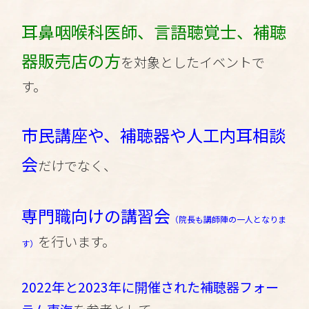
耳鼻咽喉科医師、言語聴覚士、補聴
器販売店の方
を対象としたイベントで
す。
市民講座や、補聴器や人工内耳相談
会
だけでなく、
専門職向けの講習会
（院長も講師陣の一人となりま
を行います。
す）
2022年と2023年に開催された補聴器フォー