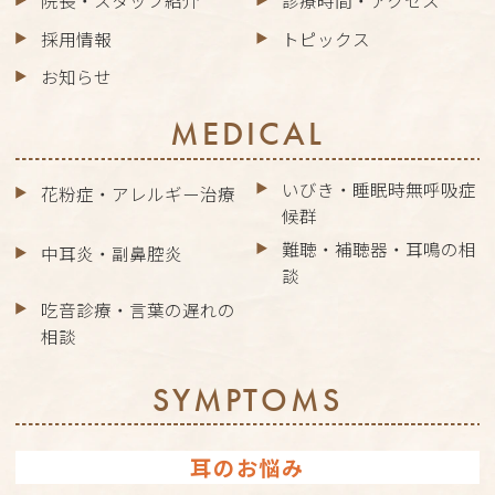
院長・スタッフ紹介
診療時間・アクセス
採用情報
トピックス
お知らせ
MEDICAL
いびき・睡眠時無呼吸症
花粉症・アレルギー治療
候群
難聴・補聴器・耳鳴の相
中耳炎・副鼻腔炎
談
吃音診療・言葉の遅れの
相談
SYMPTOMS
耳のお悩み