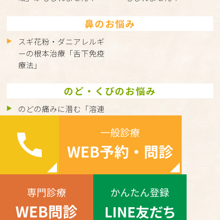
鼻のお悩み
スギ花粉・ダニアレルギ
ーの根本治療「舌下免疫
療法」
のど・くびのお悩み
のどの痛みに潜む「溶連
菌感染症」とは？正しく
理解して、しっかり治し
ましょう
©hakatamichi.com