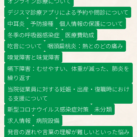
オンライン診療について
デジスマ診療アプリによる予約や問診について
中耳炎
予防接種
個人情報の保護について
冬季の呼吸器感染症
医療費助成
吃音について
咽頭扁桃炎：熱とのどの痛み
嗅覚障害と味覚障害
嚥下障害：むせやすい、体重が減った、肺炎を
繰り返す
当院従業員に対する妊娠・出産・復職時におけ
る支援について
新型コロナウイルス感染症対策
未分類
求人情報
病院設備
発音の遅れや言葉の理解が難しいといった悩み