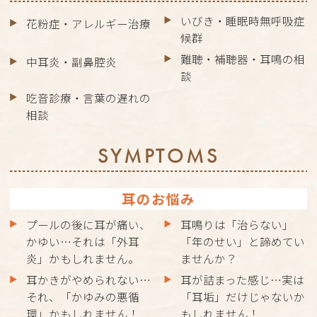
いびき・睡眠時無呼吸症
花粉症・アレルギー治療
候群
難聴・補聴器・耳鳴の相
中耳炎・副鼻腔炎
談
吃音診療・言葉の遅れの
相談
SYMPTOMS
耳のお悩み
プールの後に耳が痛い、
耳鳴りは「治らない」
かゆい…それは「外耳
「年のせい」と諦めてい
炎」かもしれません。
ませんか？
耳かきがやめられない…
耳が詰まった感じ…実は
それ、「かゆみの悪循
「耳垢」だけじゃないか
環」かもしれません！
もしれません！