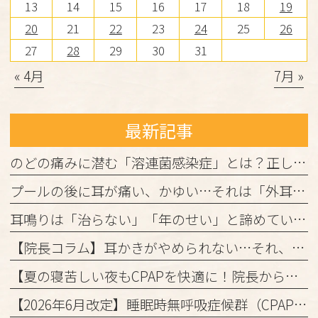
13
14
15
16
17
18
19
20
21
22
23
24
25
26
27
28
29
30
31
« 4月
7月 »
最新記事
のどの痛みに潜む「溶連菌感染症」とは？正しく理解して、しっかり治しましょう
プールの後に耳が痛い、かゆい…それは「外耳炎」かもしれません。
耳鳴りは「治らない」「年のせい」と諦めていませんか？
【院長コラム】耳かきがやめられない…それ、「かゆみの悪循環」かもしれません！
【夏の寝苦しい夜もCPAPを快適に！院長からの3つのアドバイス】
【2026年6月改定】睡眠時無呼吸症候群（CPAP治療）の保険ルール変更と当院からのお知らせ