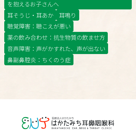
を抱えるお子さんへ
耳そうじ・耳あか
耳鳴り
聴覚障害：聴こえが悪い
薬の飲み合わせ：抗生物質の飲ませ方
音声障害：声がかすれた、声が出ない
鼻副鼻腔炎：ちくのう症