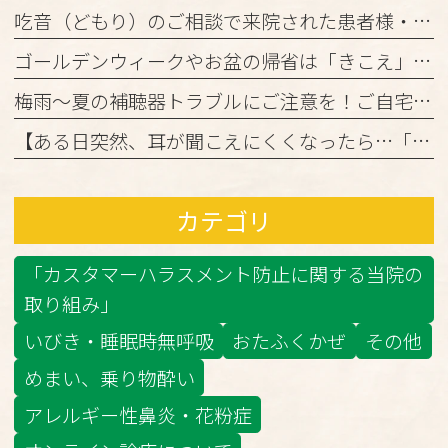
吃音（どもり）のご相談で来院された患者様・ご家族の皆様へ
ゴールデンウィークやお盆の帰省は「きこえ」のチェックのチャンス！難聴と認知機能の関係について
梅雨～夏の補聴器トラブルにご注意を！ご自宅でのケアと定期メンテナンスのお願い
【ある日突然、耳が聞こえにくくなったら…「突発性難聴」かもしれません】
カテゴリ
「カスタマーハラスメント防止に関する当院の
取り組み」
いびき・睡眠時無呼吸
おたふくかぜ
その他
めまい、乗り物酔い
アレルギー性鼻炎・花粉症