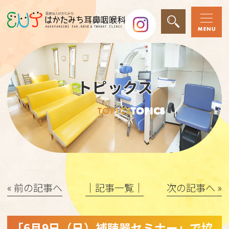
トピックス
TOPICS
TOPICS
« 前の記事へ
│記事一覧│
次の記事へ »
「6月9日（日）補聴器セミナー」で協