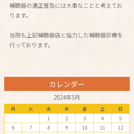
補聴器の適正普及には大事なことと考えてお
ります。
当院も上記補聴器店と協力した補聴器診療を
行っております。
カレンダー
2024年5月
月
火
水
木
金
土
日
1
2
3
4
5
6
7
8
9
10
11
12