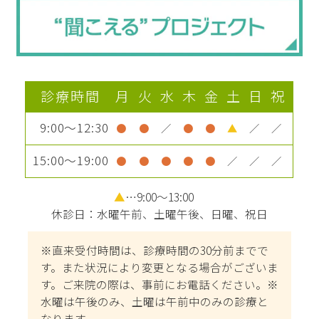
診療時間
月
火
水
木
金
土
日
祝
9:00～12:30
●
●
／
●
●
▲
／
／
15:00～19:00
●
●
●
●
●
／
／
／
▲
…9:00～13:00
休診日：水曜午前、土曜午後、日曜、祝日
※直来受付時間は、診療時間の30分前までで
す。また状況により変更となる場合がございま
す。ご来院の際は、事前にお電話ください。※
水曜は午後のみ、土曜は午前中のみの診療と
なります。