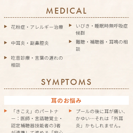
MEDICAL
いびき・睡眠時無呼吸症
花粉症・アレルギー治療
候群
難聴・補聴器・耳鳴の相
中耳炎・副鼻腔炎
談
吃音診療・言葉の遅れの
相談
SYMPTOMS
耳のお悩み
「きこえ」のパートナ
プールの後に耳が痛い、
ー：医師・言語聴覚士・
かゆい…それは「外耳
認定補聴器技能者の3者
炎」かもしれません。
が連携して進める「安心