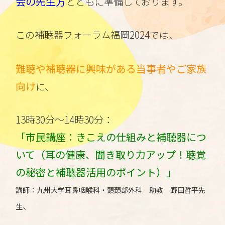
会の先生方
とともに準備しております。
この補聴器フォーラム福岡2024では、
難聴や補聴器に興味がある当事者やご家族
向け
に、
13時30分～14時30分：
「市民講座：きこえの仕組みと補聴器につ
いて（耳の健康、聞き取り力アップ！聴覚
の秘密と補聴器活用のポイント）」
講師：九州大学耳鼻咽喉科・頭頚部外科 助教 野田哲平先
、
生