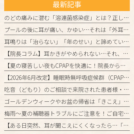
最新記事
のどの痛みに潜む「溶連菌感染症」とは？正しく理解して、しっかり治しましょう
プールの後に耳が痛い、かゆい…それは「外耳炎」かもしれません。
耳鳴りは「治らない」「年のせい」と諦めていませんか？
【院長コラム】耳かきがやめられない…それ、「かゆみの悪循環」かもしれません！
【夏の寝苦しい夜もCPAPを快適に！院長からの3つのアドバイス】
【2026年6月改定】睡眠時無呼吸症候群（CPAP治療）の保険ルール変更と当院からのお知らせ
吃音（どもり）のご相談で来院された患者様・ご家族の皆様へ
ゴールデンウィークやお盆の帰省は「きこえ」のチェックのチャンス！難聴と認知機能の関係について
梅雨～夏の補聴器トラブルにご注意を！ご自宅でのケアと定期メンテナンスのお願い
【ある日突然、耳が聞こえにくくなったら…「突発性難聴」かもしれません】