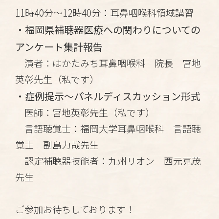
11時40分～12時40分：耳鼻咽喉科領域講習
・福岡県補聴器医療への関わりについての
アンケート集計報告
演者：はかたみち耳鼻咽喉科 院長 宮地
英彰先生（私です）
・症例提示～パネルディスカッション形式
医師：宮地英彰先生（私です）
言語聴覚士：福岡大学耳鼻咽喉科 言語聴
覚士 副島力哉先生
認定補聴器技能者：九州リオン 西元克茂
先生
ご参加お待ちしております！