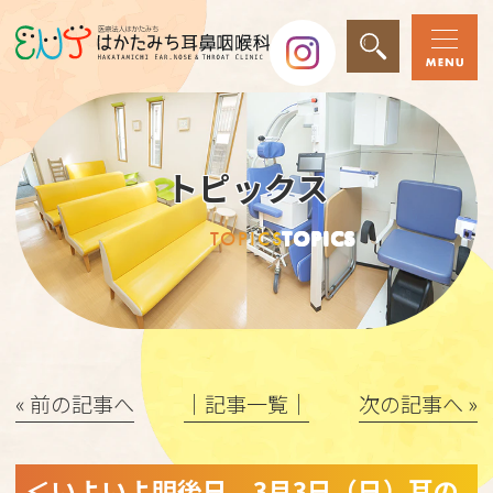
トピックス
TOPICS
TOPICS
« 前の記事へ
│記事一覧│
次の記事へ »
＜いよいよ明後日。3月3日（日）耳の