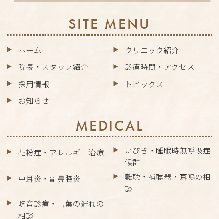
SITE MENU
ホーム
クリニック紹介
院長・スタッフ紹介
診療時間・アクセス
採用情報
トピックス
お知らせ
MEDICAL
いびき・睡眠時無呼吸症
花粉症・アレルギー治療
候群
難聴・補聴器・耳鳴の相
中耳炎・副鼻腔炎
談
吃音診療・言葉の遅れの
相談