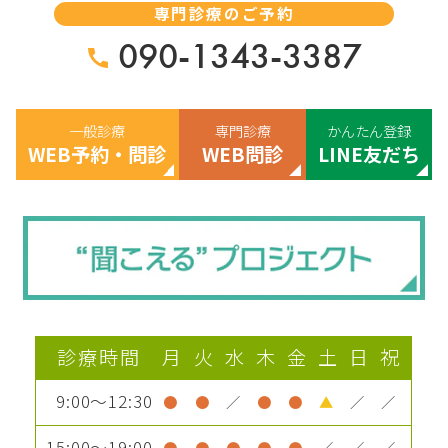
専門診療のご予約
090-1343-3387
一般診療
専門診療
かんたん登録
WEB予約・問診
WEB問診
LINE友だち
診療時間
月
火
水
木
金
土
日
祝
9:00～12:30
●
●
／
●
●
▲
／
／
15:00～19:00
●
●
●
●
●
／
／
／