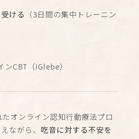
を受ける
（3日間の集中トレーニン
CBT（iGlebe）
されたオンライン認知行動療法プロ
交えながら、
吃音に対する不安を