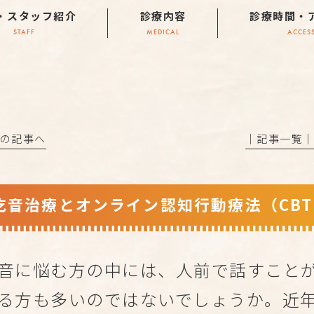
・スタッフ紹介
診療内容
診療時間・
STAFF
MEDICAL
ACCES
前の記事へ
│記事一覧
吃音治療とオンライン認知行動療法（CB
音に悩む方の中には、人前で話すこと
る方も多いのではないでしょうか。近