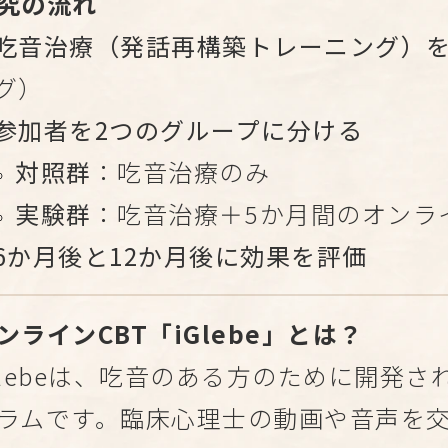
究の流れ
吃音治療（発話再構築トレーニング）
グ）
参加者を2つのグループに分ける
対照群
：吃音治療のみ
実験群
：吃音治療＋5か月間のオンライン
6か月後と12か月後に効果を評価
ンラインCBT「iGlebe」とは？
Glebeは、吃音のある方のために開発
ラムです。臨床心理士の動画や音声を