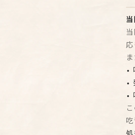
当
当
応
ま
こ
吃
処