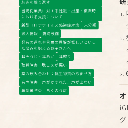
研
肺炎を繰り返す
当院従業員に対する妊娠・出産・復職時
における支援について
新型コロナウイルス感染症対策
未分類
求人情報
病院設備
発音の遅れや言葉の理解が難しいといっ
た悩みを抱えるお子さんへ
耳そうじ・耳あか
耳鳴り
聴覚障害：聴こえが悪い
薬の飲み合わせ：抗生物質の飲ませ方
音声障害：声がかすれた、声が出ない
鼻副鼻腔炎：ちくのう症
オ
i
グ