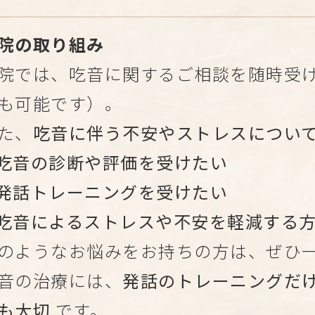
院の取り組み
院では、吃音に関するご相談を随時受
も可能です）。
た、
吃音に伴う不安やストレスについ
吃音の診断や評価を受けたい
発話トレーニングを受けたい
吃音によるストレスや不安を軽減する
のようなお悩みをお持ちの方は、ぜひ
音の治療には、
発話のトレーニングだ
も大切
です。