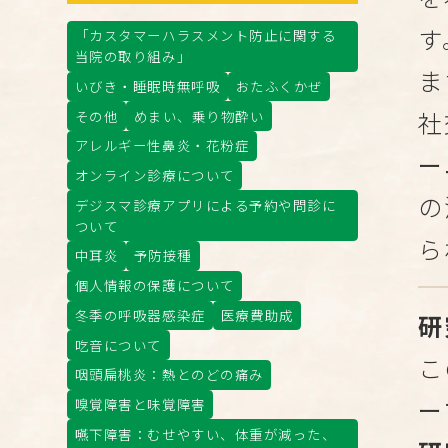
す
「カスタマーハラスメント防止に関する
当院の取り組み」
ま
いびき・睡眠時無呼吸
おたふくかぜ
社
その他
めまい、乗り物酔い
アレルギー性鼻炎・花粉症
ー
オンライン診療について
の
デジスマ診療アプリによる予約や問診に
ついて
ら
中耳炎
予防接種
個人情報の保護について
冬季の呼吸器感染症
医療費助成
研
吃音について
こ
咽頭扁桃炎：熱とのどの痛み
ー
嗅覚障害と味覚障害
嚥下障害：むせやすい、体重が減った、