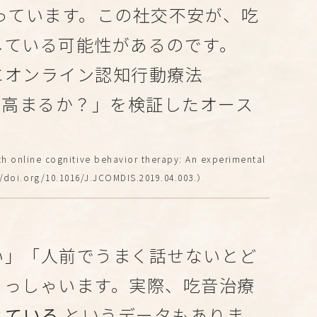
っています。この社交不安が、吃
している可能性があるのです。
にオンライン認知行動療法
が高まるか？」を検証したオース
 online cognitive behavior therapy: An experimental
s://doi.org/10.1016/J.JCOMDIS.2019.04.003.）
い」「人前でうまく話せないとど
らっしゃいます。実際、吃音治療
えている
というデータもありま