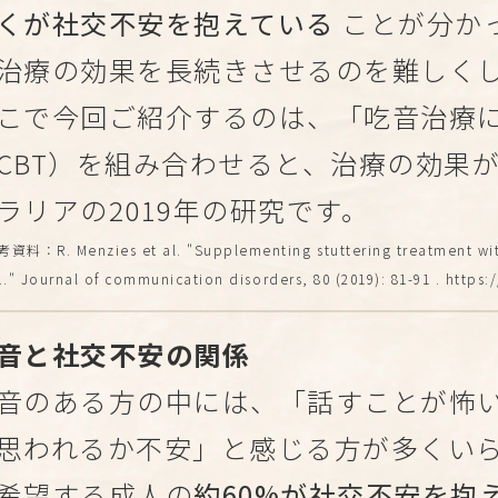
くが社交不安を抱えている
ことが分か
治療の効果を長続きさせるのを難しく
こで今回ご紹介するのは、「吃音治療
CBT）を組み合わせると、治療の効果
ラリアの2019年の研究です。
料：R. Menzies et al. "Supplementing stuttering treatment with
l.."
Journal of communication disorders
, 80 (2019): 81-91 . http
音と社交不安の関係
音のある方の中には、「話すことが怖
思われるか不安」と感じる方が多くい
希望する成人の
約60%が社交不安を抱