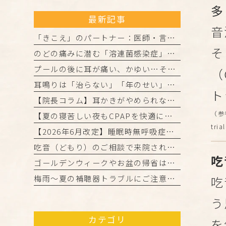
多
最新記事
音
「きこえ」のパートナー：医師・言語聴覚士・認定補聴器技能者の3者が連携して進める「安心の補聴器外来」
そ
のどの痛みに潜む「溶連菌感染症」とは？正しく理解して、しっかり治しましょう
プールの後に耳が痛い、かゆい…それは「外耳炎」かもしれません。
（
耳鳴りは「治らない」「年のせい」と諦めていませんか？
ト
【院長コラム】耳かきがやめられない…それ、「かゆみの悪循環」かもしれません！
（参考資
【夏の寝苦しい夜もCPAPを快適に！院長からの3つのアドバイス】
tria
【2026年6月改定】睡眠時無呼吸症候群（CPAP治療）の保険ルール変更と当院からのお知らせ
吃音（どもり）のご相談で来院された患者様・ご家族の皆様へ
吃
ゴールデンウィークやお盆の帰省は「きこえ」のチェックのチャンス！難聴と認知機能の関係について
梅雨～夏の補聴器トラブルにご注意を！ご自宅でのケアと定期メンテナンスのお願い
吃
う
カテゴリ
を