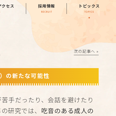
アクセス
採用情報
トピックス
S
RECRUIT
TOPICS
│
次の記事へ »
T）の新たな可能性
が苦手だったり、会話を避けたり
年の研究では、
吃音のある成人の