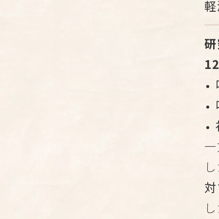
軽
研
1
一
し
対
し