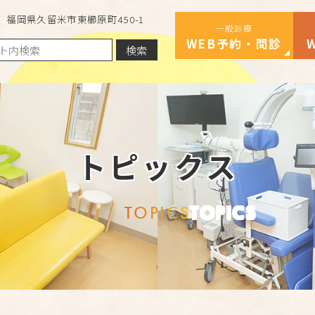
福岡県久留米市東櫛原町450-1
一般診療
WEB予約・問診
検索
トピックス
TOPICS
TOPICS