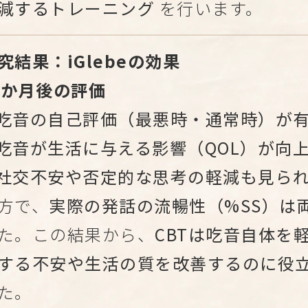
減するトレーニング
を行います。
究結果：iGlebeの効果
2か月後の評価
吃音の自己評価（最悪時・通常時）が
吃音が生活に与える影響（QOL）が向
社交不安や否定的な思考の軽減も見ら
方で、
実際の発話の流暢性（%SS）は
た。この結果から、
CBTは吃音自体を
する不安や生活の質を改善するのに役
た。