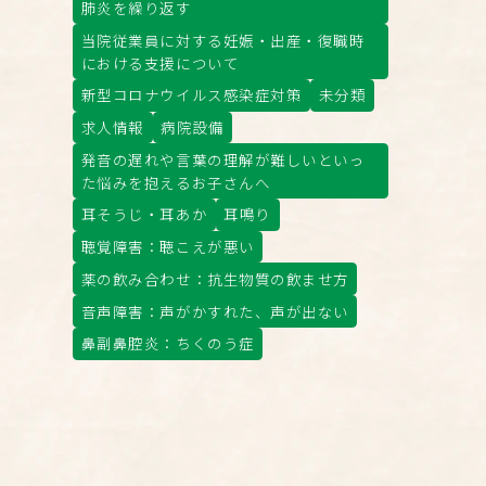
肺炎を繰り返す
当院従業員に対する妊娠・出産・復職時
における支援について
新型コロナウイルス感染症対策
未分類
求人情報
病院設備
発音の遅れや言葉の理解が難しいといっ
た悩みを抱えるお子さんへ
耳そうじ・耳あか
耳鳴り
聴覚障害：聴こえが悪い
薬の飲み合わせ：抗生物質の飲ませ方
音声障害：声がかすれた、声が出ない
鼻副鼻腔炎：ちくのう症