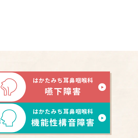
はかたみち耳鼻咽喉科
嚥下障害
はかたみち耳鼻咽喉科
機能性構音障害