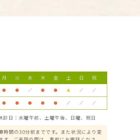
月
火
水
木
金
土
日
祝
●
●
／
●
●
▲
／
／
●
●
●
●
●
／
／
／
休診日：水曜午前、土曜午後、日曜、祝日
療時間の30分前までです。また状況により変
ます。ご来院の際は、事前にお電話くださ