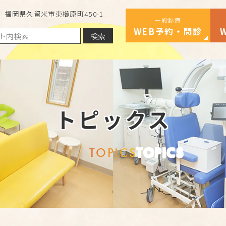
福岡県久留米市東櫛原町450-1
一般診療
WEB予約・問診
検索
トピックス
TOPICS
TOPICS