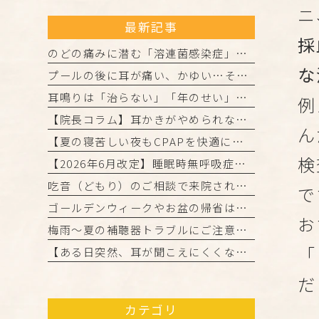
ニ
最新記事
採
のどの痛みに潜む「溶連菌感染症」とは？正しく理解して、しっかり治しましょう
な
プールの後に耳が痛い、かゆい…それは「外耳炎」かもしれません。
耳鳴りは「治らない」「年のせい」と諦めていませんか？
例
【院長コラム】耳かきがやめられない…それ、「かゆみの悪循環」かもしれません！
ん
【夏の寝苦しい夜もCPAPを快適に！院長からの3つのアドバイス】
検
【2026年6月改定】睡眠時無呼吸症候群（CPAP治療）の保険ルール変更と当院からのお知らせ
吃音（どもり）のご相談で来院された患者様・ご家族の皆様へ
で
ゴールデンウィークやお盆の帰省は「きこえ」のチェックのチャンス！難聴と認知機能の関係について
お
梅雨～夏の補聴器トラブルにご注意を！ご自宅でのケアと定期メンテナンスのお願い
「
【ある日突然、耳が聞こえにくくなったら…「突発性難聴」かもしれません】
だ
カテゴリ