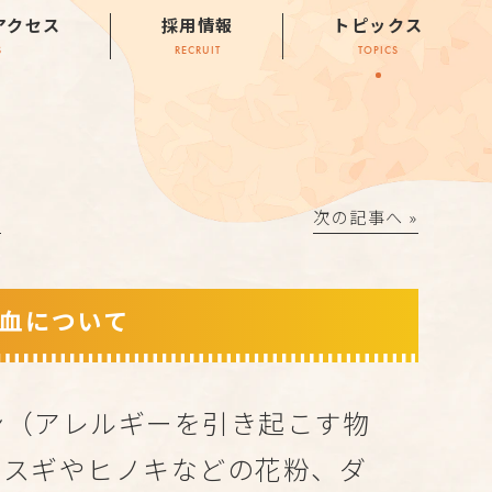
アクセス
採用情報
トピックス
S
RECRUIT
TOPICS
│
次の記事へ »
血について
ン（アレルギーを引き起こす物
、スギやヒノキなどの花粉、ダ