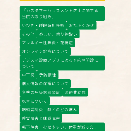
「カスタマーハラスメント防止に関する
当院の取り組み」
いびき・睡眠時無呼吸
おたふくかぜ
その他
めまい、乗り物酔い
アレルギー性鼻炎・花粉症
オンライン診療について
デジスマ診療アプリによる予約や問診に
ついて
中耳炎
予防接種
個人情報の保護について
冬季の呼吸器感染症
医療費助成
吃音について
咽頭扁桃炎：熱とのどの痛み
嗅覚障害と味覚障害
嚥下障害：むせやすい、体重が減った、