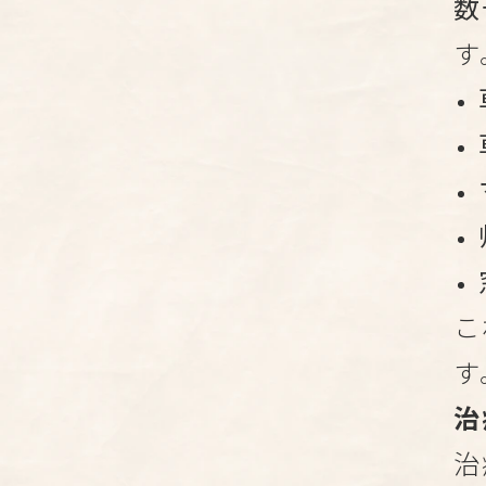
数
す
こ
す
治
治