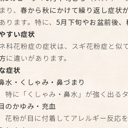
まり、
春から秋にかけて繰り返し症状
あります。特に、
5月下旬やお盆前後、
やすい症状
ネ科花粉症の症状は、スギ花粉症と似
方
に違いがあります。
な症状
鼻水・くしゃみ・鼻づまり
特に「くしゃみ・鼻水」が強く出るタ
目のかゆみ・充血
花粉が目に付着してアレルギー反応を