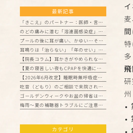
イ
最新記事
麦
「きこえ」のパートナー：医師・言語聴覚士・認定補聴器技能者の3者が連携して進める「安心の補聴器外来」
間
のどの痛みに潜む「溶連菌感染症」とは？正しく理解して、しっかり治しましょう
プールの後に耳が痛い、かゆい…それは「外耳炎」かもしれません。
特
耳鳴りは「治らない」「年のせい」と諦めていませんか？
多
【院長コラム】耳かきがやめられない…それ、「かゆみの悪循環」かもしれません！
飛
【夏の寝苦しい夜もCPAPを快適に！院長からの3つのアドバイス】
【2026年6月改定】睡眠時無呼吸症候群（CPAP治療）の保険ルール変更と当院からのお知らせ
研
吃音（どもり）のご相談で来院された患者様・ご家族の皆様へ
州
ゴールデンウィークやお盆の帰省は「きこえ」のチェックのチャンス！難聴と認知機能の関係について
梅雨～夏の補聴器トラブルにご注意を！ご自宅でのケアと定期メンテナンスのお願い
カテゴリ