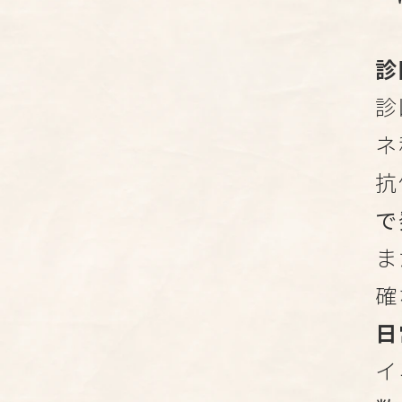
診
診
ネ
抗
で
ま
確
日
イ