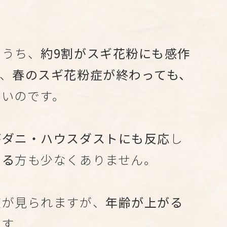
のうち、
約9割がスギ花粉にも感作
、
春のスギ花粉症が終わっても、
多いのです。
がダニ・ハウスダストにも反応
し
ある
方も少なくありません。
が見られますが、
年齢が上がる
ます