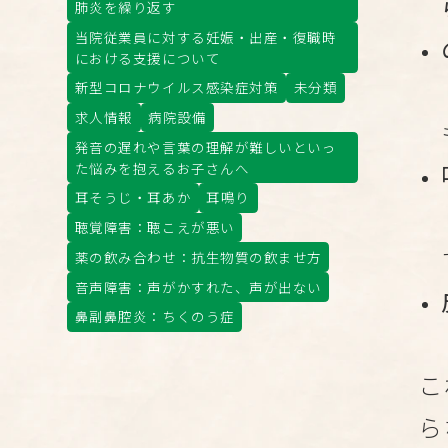
肺炎を繰り返す
当院従業員に対する妊娠・出産・復職時
における支援について
新型コロナウイルス感染症対策
未分類
求人情報
病院設備
発音の遅れや言葉の理解が難しいといっ
た悩みを抱えるお子さんへ
耳そうじ・耳あか
耳鳴り
聴覚障害：聴こえが悪い
薬の飲み合わせ：抗生物質の飲ませ方
音声障害：声がかすれた、声が出ない
鼻副鼻腔炎：ちくのう症
こ
ら