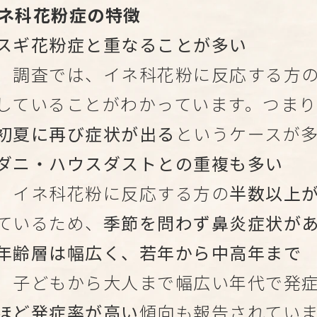
ネ科花粉症の特徴
スギ花粉症と重なることが多い
調査では、イネ科花粉に反応する方
していることがわかっています。つまり
初夏に再び症状が出る
というケースが
ダニ・ハウスダストとの重複も多い
イネ科花粉に反応する方の
半数以上
ているため、
季節を問わず鼻炎症状が
年齢層は幅広く、若年から中高年まで
子どもから大人まで幅広い年代で発症
ほど発症率が高い
傾向も報告されてい