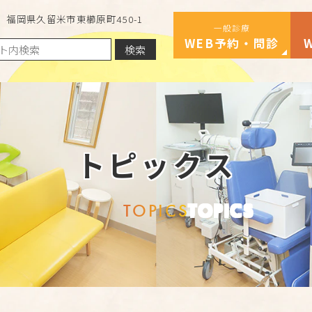
福岡県久留米市東櫛原町450-1
一般診療
WEB予約・問診
検索
トピックス
TOPICS
TOPICS