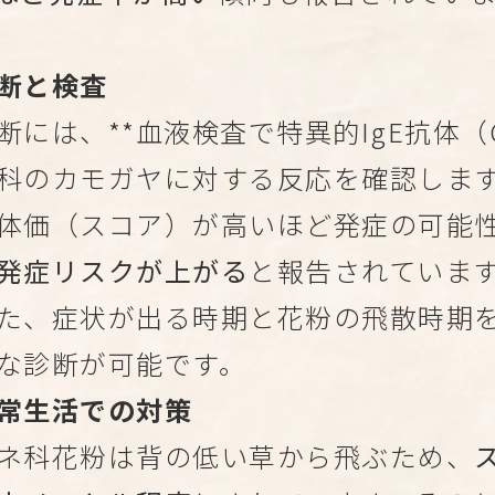
断と検査
断には、**血液検査で特異的IgE抗体（C
科のカモガヤに対する反応を確認しま
体価（スコア）が高いほど発症の可能
発症リスクが上がる
と報告されていま
た、症状が出る時期と花粉の飛散時期
な診断が可能です。
常生活での対策
ネ科花粉は背の低い草から飛ぶため、