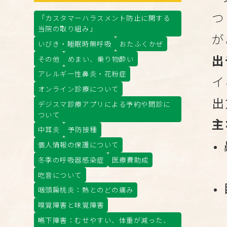
つ
「カスタマーハラスメント防止に関する
当院の取り組み」
が
いびき・睡眠時無呼吸
おたふくかぜ
出
その他
めまい、乗り物酔い
アレルギー性鼻炎・花粉症
イ
オンライン診療について
出
デジスマ診療アプリによる予約や問診に
ついて
主
中耳炎
予防接種
個人情報の保護について
冬季の呼吸器感染症
医療費助成
吃音について
咽頭扁桃炎：熱とのどの痛み
嗅覚障害と味覚障害
嚥下障害：むせやすい、体重が減った、