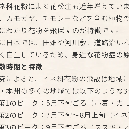
ネ科花粉
による花粉症も近年増えてい
、カモガヤ、チモシーなどを含む植物
にわたり花粉を飛ばす
のが特徴です。
に日本では、田畑や河川敷、道路沿い
く自生しているため、
身近な花粉症の
散時期と特徴
究によると、イネ科花粉の飛散は地域
・本州の多くの地域では以下のような3
第1のピーク：5月下旬ごろ
（小麦・カ
第2のピーク：7月下旬〜8月上旬
（イネ
第3のピーク：9月下旬ごろ
（ススキ・