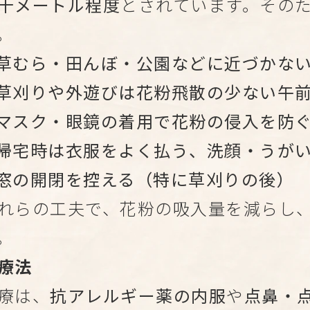
十メートル程度
とされています。その
。
草むら・田んぼ・公園などに近づかな
草刈りや外遊びは花粉飛散の少ない午
マスク・眼鏡の着用で花粉の侵入を防
帰宅時は衣服をよく払う、洗顔・うが
窓の開閉を控える（特に草刈りの後）
れらの工夫で、花粉の吸入量を減らし
。
療法
療は、
抗アレルギー薬の内服
や
点鼻・