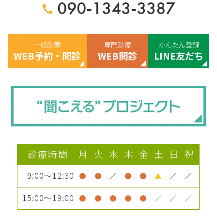
090-1343-3387
一般診療
専門診療
かんたん登録
WEB予約・問診
WEB問診
LINE友だち
診療時間
月
火
水
木
金
土
日
祝
9:00～12:30
●
●
／
●
●
▲
／
／
15:00～19:00
●
●
●
●
●
／
／
／