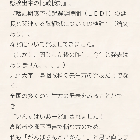
態検出率の比較検討』、
『咽頭期嚥下惹起遅延時間（ＬＥＤT）の延
長と関連する脳領域についての検討』（論文
あり）、
などについて発表してきました。
（しかし、開業した後の昨年、今年と発表は
ありません、、、。）
九州大学耳鼻咽喉科の先生方の発表だけでな
く、
全国の多くの先生方の発表をみることがで
き、
『いんすぱいあーど』されました！
高齢者や嚥下障害で悩む方のため、
私も「がんばらんといかん！」と思い直しま