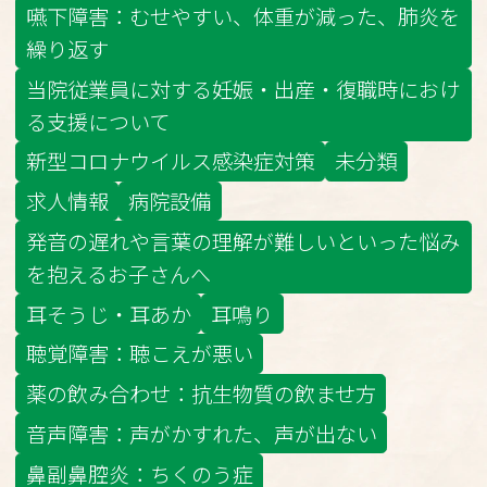
嚥下障害：むせやすい、体重が減った、肺炎を
繰り返す
当院従業員に対する妊娠・出産・復職時におけ
る支援について
新型コロナウイルス感染症対策
未分類
求人情報
病院設備
発音の遅れや言葉の理解が難しいといった悩み
を抱えるお子さんへ
耳そうじ・耳あか
耳鳴り
聴覚障害：聴こえが悪い
薬の飲み合わせ：抗生物質の飲ませ方
音声障害：声がかすれた、声が出ない
鼻副鼻腔炎：ちくのう症