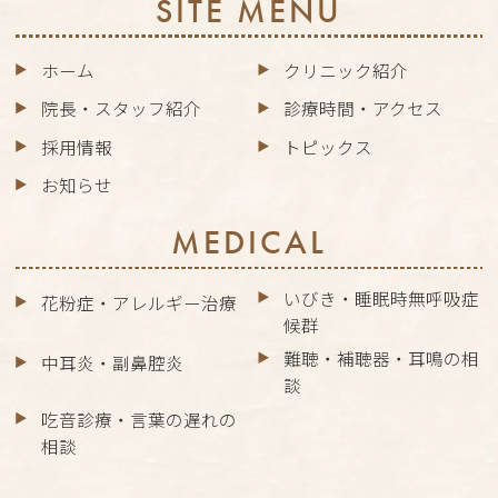
SITE MENU
ホーム
クリニック紹介
院長・スタッフ紹介
診療時間・アクセス
採用情報
トピックス
お知らせ
MEDICAL
いびき・睡眠時無呼吸症
花粉症・アレルギー治療
候群
難聴・補聴器・耳鳴の相
中耳炎・副鼻腔炎
談
吃音診療・言葉の遅れの
相談