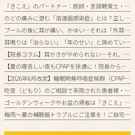
「きこえ」のパートナー：医師・言語聴覚士・認定補聴器技能者の3者が連携して進める「安心の補聴器外来」
のどの痛みに潜む「溶連菌感染症」とは？正しく理解して、しっかり治しましょう
プールの後に耳が痛い、かゆい…それは「外耳炎」かもしれません。
耳鳴りは「治らない」「年のせい」と諦めていませんか？
【院長コラム】耳かきがやめられない…それ、「かゆみの悪循環」かもしれません！
【夏の寝苦しい夜もCPAPを快適に！院長からの3つのアドバイス】
【2026年6月改定】睡眠時無呼吸症候群（CPAP治療）の保険ルール変更と当院からのお知らせ
吃音（どもり）のご相談で来院された患者様・ご家族の皆様へ
ゴールデンウィークやお盆の帰省は「きこえ」のチェックのチャンス！難聴と認知機能の関係について
梅雨～夏の補聴器トラブルにご注意を！ご自宅でのケアと定期メンテナンスのお願い