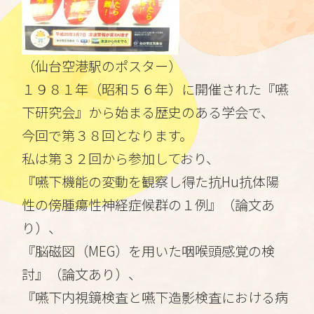
（仙台空港駅のポスター）
１９８１年（昭和５６年）に開催された『嚥
下研究会』から始まる歴史のある学会で、
今回で第３８回となります。
私は第３２回から参加しており、
『嚥下機能の変動を観察し得た抗Hu抗体陽
性の傍腫瘍性神経症候群の１例』（論文あ
り）、
『脳磁図（MEG）を用いた咽喉頭感覚の検
討』（論文あり）、
『嚥下内視鏡検査と嚥下造影検査における病