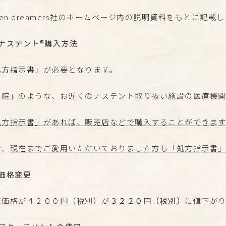
ven dreamers社のホームページ内の説明資料をもとに記載
、ナステント®購入方法
処方指示書」
が必要となります。
当院」のような、お近くのナステント取り扱い施設の医療機
処方指示書」があれば、販売店などで購入することができます
お、
現在までご愛用いただいておりました方も「処方指示書」
、価格変更
売価格が４２００円（税別）が
３２２０円（税別）
に値下が