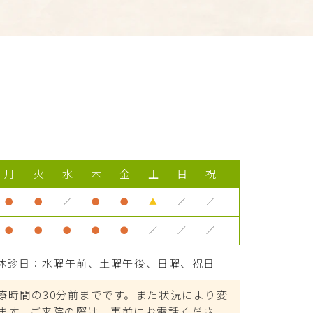
月
火
水
木
金
土
日
祝
●
●
／
●
●
▲
／
／
●
●
●
●
●
／
／
／
休診日：水曜午前、土曜午後、日曜、祝日
療時間の30分前までです。また状況により変
ます。ご来院の際は、事前にお電話くださ