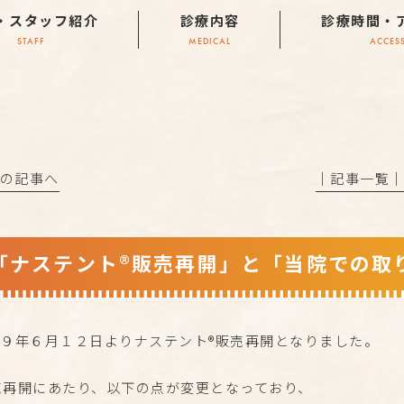
・スタッフ紹介
診療内容
診療時間・
STAFF
MEDICAL
ACCES
前の記事へ
│記事一覧
「ナステント®販売再開」と「当院での取
２９年６月１２日よりナステント®販売再開となりました。
売再開にあたり、以下の点が変更となっており、