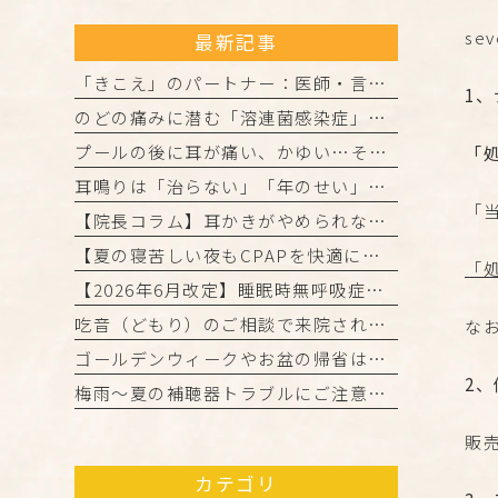
se
最新記事
「きこえ」のパートナー：医師・言語聴覚士・認定補聴器技能者の3者が連携して進める「安心の補聴器外来」
1
のどの痛みに潜む「溶連菌感染症」とは？正しく理解して、しっかり治しましょう
プールの後に耳が痛い、かゆい…それは「外耳炎」かもしれません。
「
耳鳴りは「治らない」「年のせい」と諦めていませんか？
「
【院長コラム】耳かきがやめられない…それ、「かゆみの悪循環」かもしれません！
【夏の寝苦しい夜もCPAPを快適に！院長からの3つのアドバイス】
「
【2026年6月改定】睡眠時無呼吸症候群（CPAP治療）の保険ルール変更と当院からのお知らせ
吃音（どもり）のご相談で来院された患者様・ご家族の皆様へ
な
ゴールデンウィークやお盆の帰省は「きこえ」のチェックのチャンス！難聴と認知機能の関係について
2
梅雨～夏の補聴器トラブルにご注意を！ご自宅でのケアと定期メンテナンスのお願い
販
カテゴリ