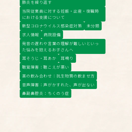
肺炎を繰り返す
当院従業員に対する妊娠・出産・復職時
における支援について
新型コロナウイルス感染症対策
未分類
求人情報
病院設備
発音の遅れや言葉の理解が難しいといっ
た悩みを抱えるお子さんへ
耳そうじ・耳あか
耳鳴り
聴覚障害：聴こえが悪い
薬の飲み合わせ：抗生物質の飲ませ方
音声障害：声がかすれた、声が出ない
鼻副鼻腔炎：ちくのう症