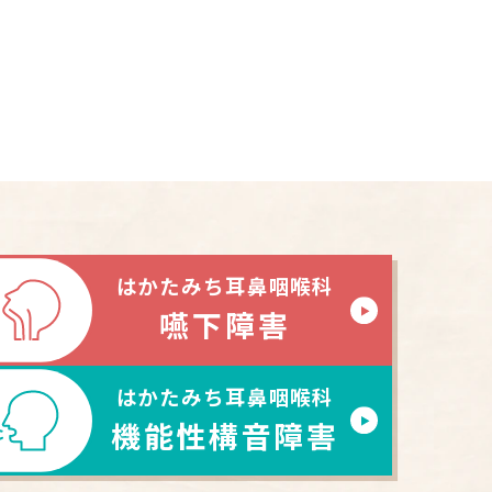
はかたみち耳鼻咽喉科
嚥下障害
はかたみち耳鼻咽喉科
機能性構音障害