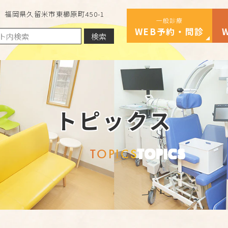
福岡県久留米市東櫛原町450-1
一般診療
WEB予約・問診
検索
トピックス
TOPICS
TOPICS