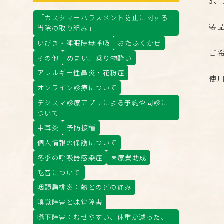
3
「カスタマーハラスメント防止に関する
製
当院の取り組み」
いびき・睡眠時無呼吸
おたふくかぜ
ご
その他
めまい、乗り物酔い
アレルギー性鼻炎・花粉症
使
オンライン診療について
デジスマ診療アプリによる予約や問診に
ついて
中耳炎
予防接種
個人情報の保護について
冬季の呼吸器感染症
医療費助成
吃音について
咽頭扁桃炎：熱とのどの痛み
嗅覚障害と味覚障害
嚥下障害：むせやすい、体重が減った、