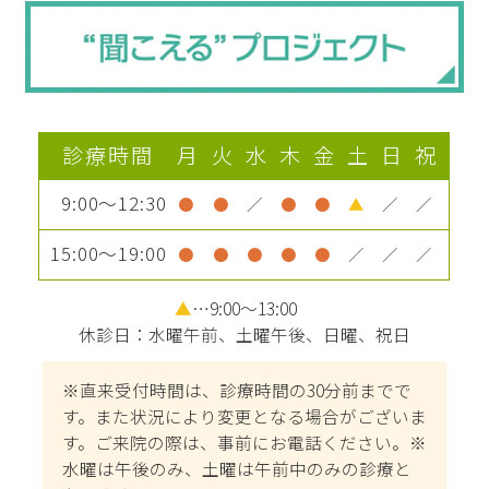
診療時間
月
火
水
木
金
土
日
祝
9:00～12:30
●
●
／
●
●
▲
／
／
15:00～19:00
●
●
●
●
●
／
／
／
▲
…9:00～13:00
休診日：水曜午前、土曜午後、日曜、祝日
※直来受付時間は、診療時間の30分前までで
す。また状況により変更となる場合がございま
す。ご来院の際は、事前にお電話ください。※
水曜は午後のみ、土曜は午前中のみの診療と