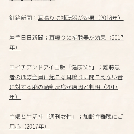
釧路新聞；
耳鳴りに補聴器が効果（2018年）
岩手日日新聞；
耳鳴りに補聴器が効果（2017
年）
エイチアンドアイ出版「健康365」；
難聴患
者のほぼ全員に起こる耳鳴りは聞こえない音
に対する脳の過剰反応が原因と判明（2017
年）
主婦と生活社「週刊女性」；
加齢性難聴にご
用心（2017年）