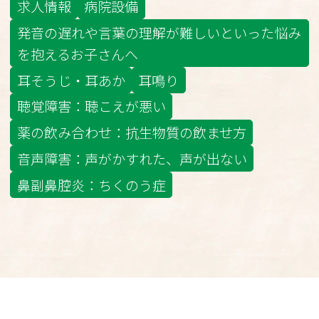
求人情報
病院設備
発音の遅れや言葉の理解が難しいといった悩み
を抱えるお子さんへ
耳そうじ・耳あか
耳鳴り
聴覚障害：聴こえが悪い
薬の飲み合わせ：抗生物質の飲ませ方
音声障害：声がかすれた、声が出ない
鼻副鼻腔炎：ちくのう症