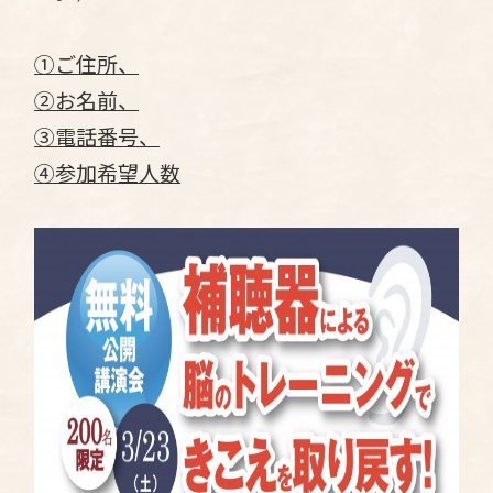
①ご住所、
②お名前、
③電話番号、
④参加希望人数