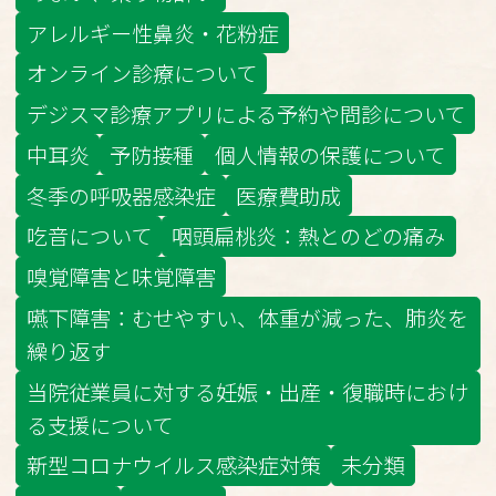
アレルギー性鼻炎・花粉症
オンライン診療について
デジスマ診療アプリによる予約や問診について
中耳炎
予防接種
個人情報の保護について
冬季の呼吸器感染症
医療費助成
吃音について
咽頭扁桃炎：熱とのどの痛み
嗅覚障害と味覚障害
嚥下障害：むせやすい、体重が減った、肺炎を
繰り返す
当院従業員に対する妊娠・出産・復職時におけ
る支援について
新型コロナウイルス感染症対策
未分類