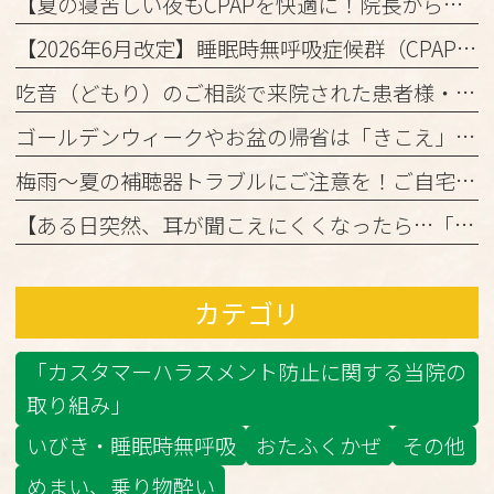
【夏の寝苦しい夜もCPAPを快適に！院長からの3つのアドバイス】
【2026年6月改定】睡眠時無呼吸症候群（CPAP治療）の保険ルール変更と当院からのお知らせ
吃音（どもり）のご相談で来院された患者様・ご家族の皆様へ
ゴールデンウィークやお盆の帰省は「きこえ」のチェックのチャンス！難聴と認知機能の関係について
梅雨～夏の補聴器トラブルにご注意を！ご自宅でのケアと定期メンテナンスのお願い
【ある日突然、耳が聞こえにくくなったら…「突発性難聴」かもしれません】
カテゴリ
「カスタマーハラスメント防止に関する当院の
取り組み」
いびき・睡眠時無呼吸
おたふくかぜ
その他
めまい、乗り物酔い