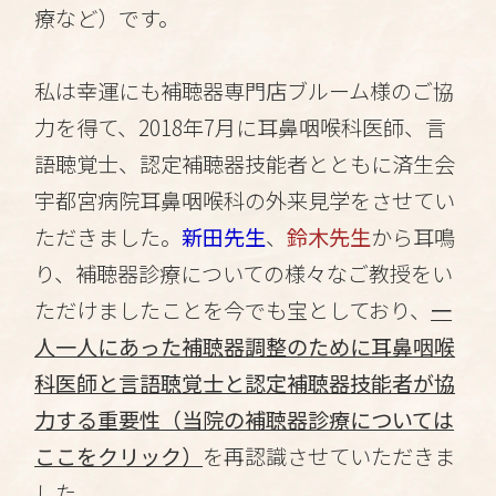
療など）です。
私は幸運にも補聴器専門店ブルーム様のご協
力を得て、2018年7月に耳鼻咽喉科医師、言
語聴覚士、認定補聴器技能者とともに済生会
宇都宮病院耳鼻咽喉科の外来見学をさせてい
ただきました。
新田先生
、
鈴木先生
から耳鳴
り、補聴器診療についての様々なご教授をい
ただけましたことを今でも宝としており、
一
人一人にあった補聴器調整のために耳鼻咽喉
科医師と言語聴覚士と認定補聴器技能者が協
力する重要性
（当院の補聴器診療については
ここをクリック）
を再認識させていただきま
した。