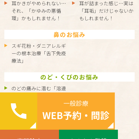
耳かきがやめられない…
耳が詰まった感じ…実は
それ、「かゆみの悪循
「耳垢」だけじゃないか
環」かもしれません！
もしれません！
鼻のお悩み
スギ花粉・ダニアレルギ
ーの根本治療「舌下免疫
療法」
のど・くびのお悩み
のどの痛みに潜む「溶連
菌感染症」とは？正しく
理解して、しっかり治し
ましょう
©hakatamichi.com