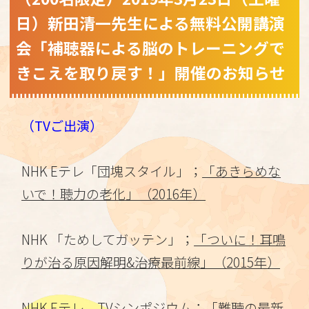
日）新田清一先生による無料公開講演
会「補聴器による脳のトレーニングで
きこえを取り戻す！」開催のお知らせ
（TVご出演）
NHK Eテレ「団塊スタイル」；
「あきらめな
いで！聴力の老化」（2016年）
NHK 「ためしてガッテン」；
「ついに！耳鳴
りが治る原因解明&治療最前線」（2015年）
NHK Eテレ TVシンポジウム；
「難聴の最新