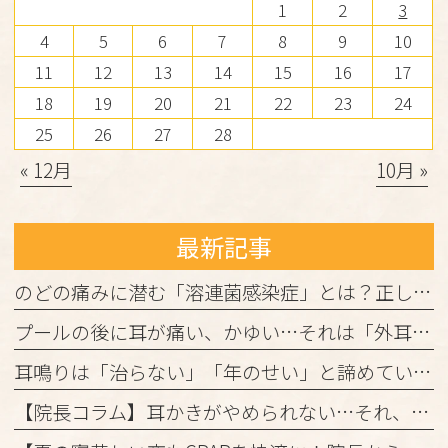
1
2
3
4
5
6
7
8
9
10
11
12
13
14
15
16
17
18
19
20
21
22
23
24
25
26
27
28
« 12月
10月 »
最新記事
のどの痛みに潜む「溶連菌感染症」とは？正しく理解して、しっかり治しましょう
プールの後に耳が痛い、かゆい…それは「外耳炎」かもしれません。
耳鳴りは「治らない」「年のせい」と諦めていませんか？
【院長コラム】耳かきがやめられない…それ、「かゆみの悪循環」かもしれません！