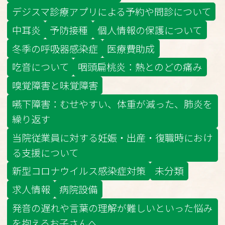
デジスマ診療アプリによる予約や問診について
中耳炎
予防接種
個人情報の保護について
冬季の呼吸器感染症
医療費助成
吃音について
咽頭扁桃炎：熱とのどの痛み
嗅覚障害と味覚障害
嚥下障害：むせやすい、体重が減った、肺炎を
繰り返す
当院従業員に対する妊娠・出産・復職時におけ
る支援について
新型コロナウイルス感染症対策
未分類
求人情報
病院設備
発音の遅れや言葉の理解が難しいといった悩み
を抱えるお子さんへ