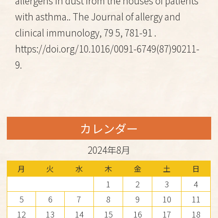
allergens in dust from the houses of patients
with asthma..
The Journal of allergy and
clinical immunology
, 79 5, 781-91 .
https://doi.org/10.1016/0091-6749(87)90211-
9.
カレンダー
2024年8月
月
火
水
木
金
土
日
1
2
3
4
5
6
7
8
9
10
11
12
13
14
15
16
17
18