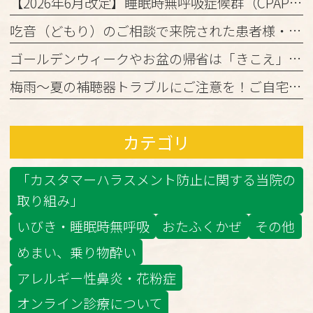
【2026年6月改定】睡眠時無呼吸症候群（CPAP治療）の保険ルール変更と当院からのお知らせ
吃音（どもり）のご相談で来院された患者様・ご家族の皆様へ
ゴールデンウィークやお盆の帰省は「きこえ」のチェックのチャンス！難聴と認知機能の関係について
梅雨～夏の補聴器トラブルにご注意を！ご自宅でのケアと定期メンテナンスのお願い
カテゴリ
「カスタマーハラスメント防止に関する当院の
取り組み」
いびき・睡眠時無呼吸
おたふくかぜ
その他
めまい、乗り物酔い
アレルギー性鼻炎・花粉症
オンライン診療について