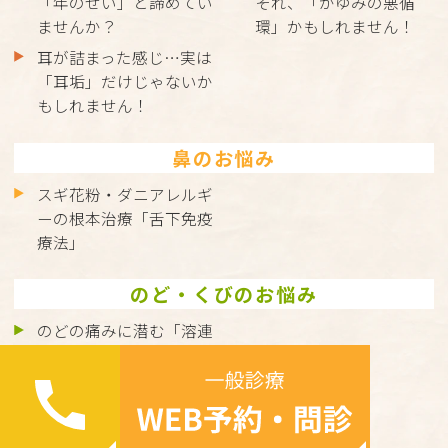
「年のせい」と諦めてい
それ、「かゆみの悪循
ませんか？
環」かもしれません！
耳が詰まった感じ…実は
「耳垢」だけじゃないか
もしれません！
鼻のお悩み
スギ花粉・ダニアレルギ
ーの根本治療「舌下免疫
療法」
のど・くびのお悩み
のどの痛みに潜む「溶連
菌感染症」とは？正しく
理解して、しっかり治し
ましょう