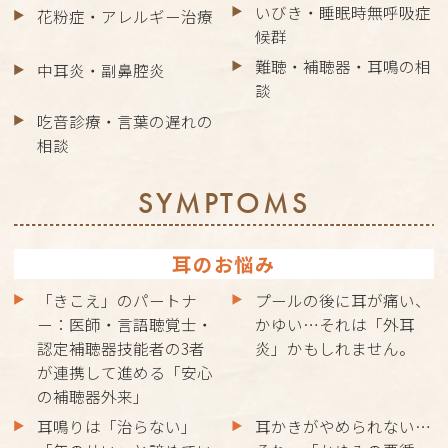
いびき・睡眠時無呼吸症
花粉症・アレルギー治療
候群
難聴・補聴器・耳鳴の相
中耳炎・副鼻腔炎
談
吃音診療・言葉の遅れの
相談
SYMPTOMS
耳のお悩み
「きこえ」のパートナ
プールの後に耳が痛い、
ー：医師・言語聴覚士・
かゆい…それは「外耳
認定補聴器技能者の3者
炎」かもしれません。
が連携して進める「安心
の補聴器外来」
耳鳴りは「治らない」
耳かきがやめられない…