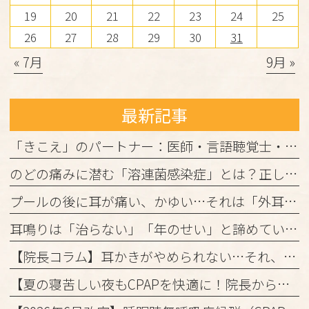
19
20
21
22
23
24
25
26
27
28
29
30
31
« 7月
9月 »
最新記事
「きこえ」のパートナー：医師・言語聴覚士・認定補聴器技能者の3者が連携して進める「安心の補聴器外来」
のどの痛みに潜む「溶連菌感染症」とは？正しく理解して、しっかり治しましょう
プールの後に耳が痛い、かゆい…それは「外耳炎」かもしれません。
耳鳴りは「治らない」「年のせい」と諦めていませんか？
【院長コラム】耳かきがやめられない…それ、「かゆみの悪循環」かもしれません！
【夏の寝苦しい夜もCPAPを快適に！院長からの3つのアドバイス】