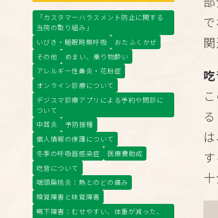
部
「カスタマーハラスメント防止に関する
で
当院の取り組み」
関
いびき・睡眠時無呼吸
おたふくかぜ
その他
めまい、乗り物酔い
アレルギー性鼻炎・花粉症
吃
オンライン診療について
こ
デジスマ診療アプリによる予約や問診に
ついて
る
中耳炎
予防接種
は
個人情報の保護について
冬季の呼吸器感染症
医療費助成
す
吃音について
十
咽頭扁桃炎：熱とのどの痛み
嗅覚障害と味覚障害
嚥下障害：むせやすい、体重が減った、