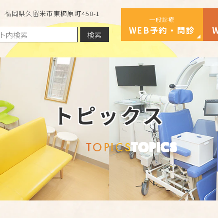
福岡県久留米市東櫛原町450-1
一般診療
WEB予約・問診
検索
トピックス
TOPICS
TOPICS