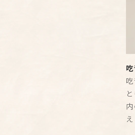
吃
吃
と
内
え