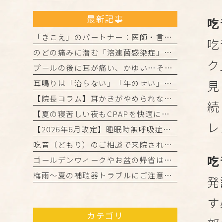
最新記事
吃
「きこえ」のパートナー：医師・言語聴覚士・認定補聴器技能者の3者が連携して進める「安心の補聴器外来」
吃
のどの痛みに潜む「溶連菌感染症」とは？正しく理解して、しっかり治しましょう
ク
プールの後に耳が痛い、かゆい…それは「外耳炎」かもしれません。
見
耳鳴りは「治らない」「年のせい」と諦めていませんか？
【院長コラム】耳かきがやめられない…それ、「かゆみの悪循環」かもしれません！
続
【夏の寝苦しい夜もCPAPを快適に！院長からの3つのアドバイス】
レ
【2026年6月改定】睡眠時無呼吸症候群（CPAP治療）の保険ルール変更と当院からのお知らせ
吃音（どもり）のご相談で来院された患者様・ご家族の皆様へ
吃
ゴールデンウィークやお盆の帰省は「きこえ」のチェックのチャンス！難聴と認知機能の関係について
梅雨～夏の補聴器トラブルにご注意を！ご自宅でのケアと定期メンテナンスのお願い
発
す
カテゴリ