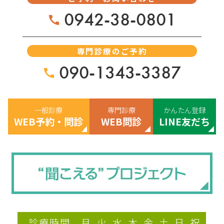
0942-38-0801
専門診療のご予約
090-1343-3387
一般診療
専門診療
かんたん登録
WEB予約・問診
WEB問診
LINE友だち
診療時間
月
火
水
木
金
土
日
祝