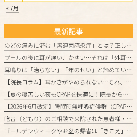
« 7月
最新記事
のどの痛みに潜む「溶連菌感染症」とは？正しく理解して、しっかり治しましょう
プールの後に耳が痛い、かゆい…それは「外耳炎」かもしれません。
耳鳴りは「治らない」「年のせい」と諦めていませんか？
【院長コラム】耳かきがやめられない…それ、「かゆみの悪循環」かもしれません！
【夏の寝苦しい夜もCPAPを快適に！院長からの3つのアドバイス】
【2026年6月改定】睡眠時無呼吸症候群（CPAP治療）の保険ルール変更と当院からのお知らせ
吃音（どもり）のご相談で来院された患者様・ご家族の皆様へ
ゴールデンウィークやお盆の帰省は「きこえ」のチェックのチャンス！難聴と認知機能の関係について