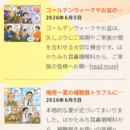
ゴールデンウィークやお盆の帰省は「きこえ」のチェックのチャンス！難聴と認知機能の関係について
2026年6月5日
ゴールデンウィークやお盆は、
久しぶりにご両親やご家族が顔
を合わせる大切な機会です。は
かたみち耳鼻咽喉科から、ご家
族の皆様へお願…
[read more]
梅雨～夏の補聴器トラブルにご注意を！ご自宅でのケアと定期メンテナンスのお願い
2026年6月5日
本格的な夏が近づいてまいりま
した。はかたみち耳鼻咽喉科か
ら、補聴器をお使いの皆様へ、