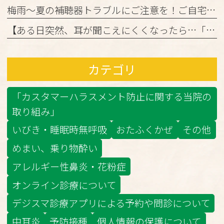
梅雨～夏の補聴器トラブルにご注意を！ご自宅でのケアと定期メンテナンスのお願い
【ある日突然、耳が聞こえにくくなったら…「突発性難聴」かもしれません】
カテゴリ
「カスタマーハラスメント防止に関する当院の
取り組み」
いびき・睡眠時無呼吸
おたふくかぜ
その他
めまい、乗り物酔い
アレルギー性鼻炎・花粉症
オンライン診療について
デジスマ診療アプリによる予約や問診について
中耳炎
予防接種
個人情報の保護について