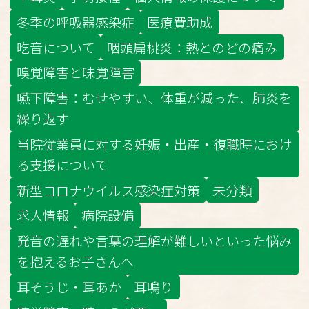
冬季の呼吸器感染症
医療費助成
吃音について
咽頭扁桃炎：熱とのどの痛み
嗅覚障害と味覚障害
嚥下障害：むせやすい、体重が減った、肺炎を
繰り返す
当院従業員に対する妊娠・出産・復職時におけ
る支援について
新型コロナウイルス感染症対策
未分類
求人情報
病院設備
発音の遅れや言葉の理解が難しいといった悩み
を抱えるお子さんへ
耳そうじ・耳あか
耳鳴り