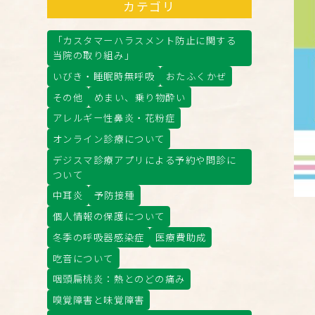
カテゴリ
「カスタマーハラスメント防止に関する
当院の取り組み」
いびき・睡眠時無呼吸
おたふくかぜ
その他
めまい、乗り物酔い
アレルギー性鼻炎・花粉症
オンライン診療について
デジスマ診療アプリによる予約や問診に
ついて
中耳炎
予防接種
個人情報の保護について
冬季の呼吸器感染症
医療費助成
吃音について
咽頭扁桃炎：熱とのどの痛み
嗅覚障害と味覚障害