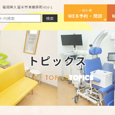
福岡県久留米市東櫛原町450-1
一般診療
WEB予約・問診
検索
トピックス
TOPICS
TOPICS