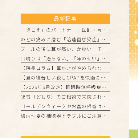
最新記事
「きこえ」のパートナー：医師・言語聴覚士・認定補聴器技能者の3者が連携して進める「安心の補聴器外来」
のどの痛みに潜む「溶連菌感染症」とは？正しく理解して、しっかり治しましょう
プールの後に耳が痛い、かゆい…それは「外耳炎」かもしれません。
耳鳴りは「治らない」「年のせい」と諦めていませんか？
【院長コラム】耳かきがやめられない…それ、「かゆみの悪循環」かもしれません！
【夏の寝苦しい夜もCPAPを快適に！院長からの3つのアドバイス】
【2026年6月改定】睡眠時無呼吸症候群（CPAP治療）の保険ルール変更と当院からのお知らせ
吃音（どもり）のご相談で来院された患者様・ご家族の皆様へ
ゴールデンウィークやお盆の帰省は「きこえ」のチェックのチャンス！難聴と認知機能の関係について
梅雨～夏の補聴器トラブルにご注意を！ご自宅でのケアと定期メンテナンスのお願い