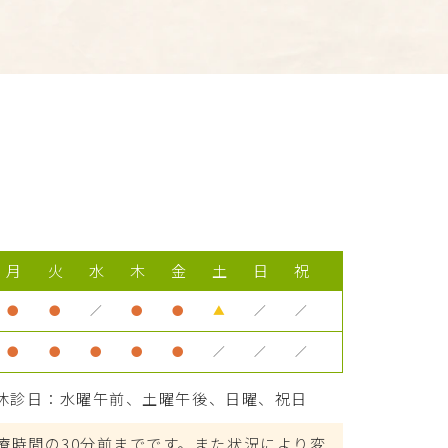
月
火
水
木
金
土
日
祝
●
●
／
●
●
▲
／
／
●
●
●
●
●
／
／
／
休診日：水曜午前、土曜午後、日曜、祝日
療時間の30分前までです。また状況により変