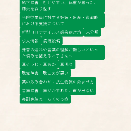
嚥下障害：むせやすい、体重が減った、
肺炎を繰り返す
当院従業員に対する妊娠・出産・復職時
における支援について
新型コロナウイルス感染症対策
未分類
求人情報
病院設備
発音の遅れや言葉の理解が難しいといっ
た悩みを抱えるお子さんへ
耳そうじ・耳あか
耳鳴り
聴覚障害：聴こえが悪い
薬の飲み合わせ：抗生物質の飲ませ方
音声障害：声がかすれた、声が出ない
鼻副鼻腔炎：ちくのう症