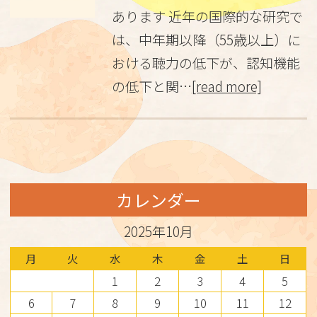
あります 近年の国際的な研究で
は、中年期以降（55歳以上）に
おける聴力の低下が、認知機能
の低下と関…
[read more]
カレンダー
2025年10月
月
火
水
木
金
土
日
1
2
3
4
5
6
7
8
9
10
11
12