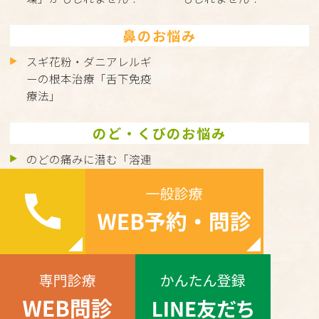
鼻のお悩み
スギ花粉・ダニアレルギ
ーの根本治療「舌下免疫
療法」
のど・くびのお悩み
のどの痛みに潜む「溶連
菌感染症」とは？正しく
理解して、しっかり治し
ましょう
©hakatamichi.com