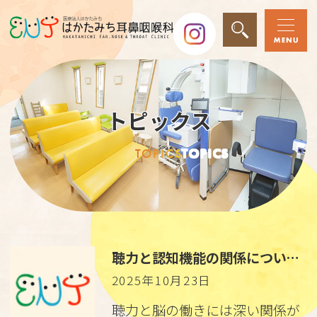
トピックス
TOPICS
TOPICS
聴力と認知機能の関係について ― 国際学術誌掲載の最新研究より ―
2025年10月23日
聴力と脳の働きには深い関係が