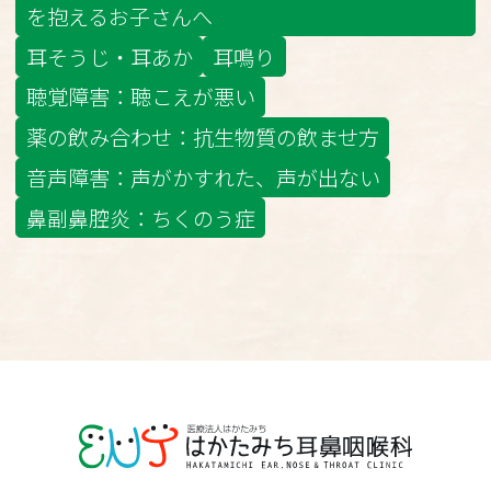
を抱えるお子さんへ
耳そうじ・耳あか
耳鳴り
聴覚障害：聴こえが悪い
薬の飲み合わせ：抗生物質の飲ませ方
音声障害：声がかすれた、声が出ない
鼻副鼻腔炎：ちくのう症