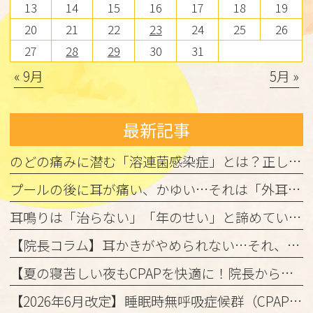
13
14
15
16
17
18
19
20
21
22
23
24
25
26
27
28
29
30
31
« 9月
5月 »
最新記事
のどの痛みに潜む「溶連菌感染症」とは？正しく理解して、しっかり治しましょう
プールの後に耳が痛い、かゆい…それは「外耳炎」かもしれません。
耳鳴りは「治らない」「年のせい」と諦めていませんか？
【院長コラム】耳かきがやめられない…それ、「かゆみの悪循環」かもしれません！
【夏の寝苦しい夜もCPAPを快適に！院長からの3つのアドバイス】
【2026年6月改定】睡眠時無呼吸症候群（CPAP治療）の保険ルール変更と当院からのお知らせ