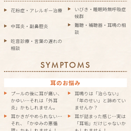
いびき・睡眠時無呼吸症
花粉症・アレルギー治療
候群
難聴・補聴器・耳鳴の相
中耳炎・副鼻腔炎
談
吃音診療・言葉の遅れの
相談
SYMPTOMS
耳のお悩み
プールの後に耳が痛い、
耳鳴りは「治らない」
かゆい…それは「外耳
「年のせい」と諦めてい
炎」かもしれません。
ませんか？
耳かきがやめられない…
耳が詰まった感じ…実は
それ、「かゆみの悪循
「耳垢」だけじゃないか
環」かもしれません！
もしれません！