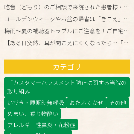
吃音（どもり）のご相談で来院された患者様・ご家族の皆様へ
ゴールデンウィークやお盆の帰省は「きこえ」のチェックのチャンス！難聴と認知機能の関係について
梅雨～夏の補聴器トラブルにご注意を！ご自宅でのケアと定期メンテナンスのお願い
【ある日突然、耳が聞こえにくくなったら…「突発性難聴」かもしれません】
カテゴリ
「カスタマーハラスメント防止に関する当院の
取り組み」
いびき・睡眠時無呼吸
おたふくかぜ
その他
めまい、乗り物酔い
アレルギー性鼻炎・花粉症