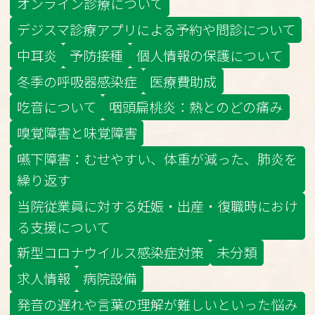
オンライン診療について
デジスマ診療アプリによる予約や問診について
中耳炎
予防接種
個人情報の保護について
冬季の呼吸器感染症
医療費助成
吃音について
咽頭扁桃炎：熱とのどの痛み
嗅覚障害と味覚障害
嚥下障害：むせやすい、体重が減った、肺炎を
繰り返す
当院従業員に対する妊娠・出産・復職時におけ
る支援について
新型コロナウイルス感染症対策
未分類
求人情報
病院設備
発音の遅れや言葉の理解が難しいといった悩み